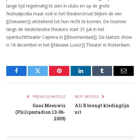
lange tijd regelmatig te zien in clubs en op de grote
festivalpodia maar ook in het theatercircuit blijken de vier
[[Zeeuwen]] uitstekend tot hun recht te komen. De tournee
langs de Nederlandse theaters start 31 juli in het
openluchttheater Caprera in [[Bloemendaal]]. De laatste show
is 18 december in het [[Nieuwe Luxor]] Theater in Rotterdam.
Facebook
Twitter
Pinterest
LinkedIn
Tumblr
Email
PREVIOUS ARTICLE
NEXT ARTICLE
Guus Meeuwis
Ali B brengt kledinglijn
(Philipsstadion 13-06-
uit
2009)