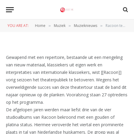
MUZIEKNIEUWS
Racoon terug op de buhne
YOU ARE AT:
Home
Muziek
Muzieknieuws
Racoon terug op de buhne
»
»
»
BY
REDACTIE
15 JUNI 2009
Gewapend met een repertoire, bestaande uit een mengeling
van nieuw materiaal, klassiekers uit eigen werk en
interpretaties van internationale klassiekers, wist [[Racoon]]
vorig seizoen het theaterpubliek te betoveren. Wegens het
overweldigende succes van deze theatertour staat de band dit
najaar opnieuw op de planken. Vooralsnog staan 27 optredens
op het programma.
De afgelopen jaren werden maar liefst drie van de vier
studioalbums van Racoon bekroond met een gouden of
platina status. Hiermee veroverde het viertal een prominente
plaats in tal van Nederlandse huiskamers. De groep was al