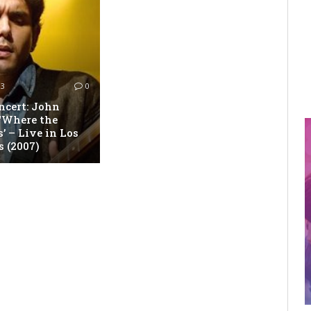
13
0
ncert: John
‘Where the
s’ – Live in Los
 (2007)