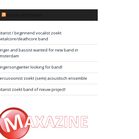
MUZIKANTENBANK
itarist / beginnend vocalist zoekt
etalcore/deathcore band
inger and bassist wanted for new band in
msterdam
ingersongwriter looking for band!
ercussionist zoekt (semi) acoustisch ensemble
itarist zoekt band of nieuw project!