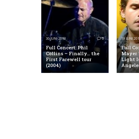
30 JUNI 2013
0
19 JUNI 20
Full Concert: Phil
Full Co
Collins – Finally… the
Mayer 
First Farewell tour
Light I
(2004)
Angeles