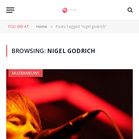
YOU ARE AT:
Home
Posts Tagged "nigel godrich"
»
BROWSING:
NIGEL GODRICH
MUZIEKNIEUWS