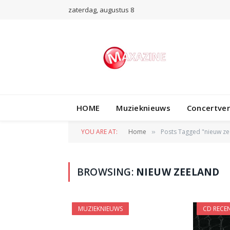
zaterdag, augustus 8
HOME
Muzieknieuws
Concertve
YOU ARE AT:
Home
Posts Tagged "nieuw ze
»
BROWSING:
NIEUW ZEELAND
MUZIEKNIEUWS
CD RECEN