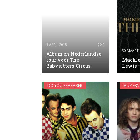
5 APRIL 2013
0
30 MAART 
Album en Nederlandse
tour voor The
Mackle
Babysitters Circus
Lewis 
DO YOU REMEMBER
MUZIEKN