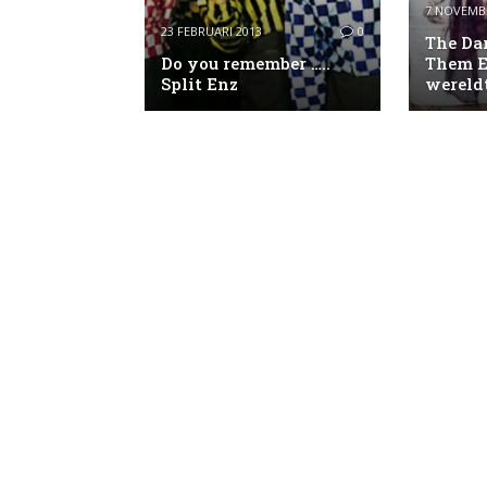
7 NOVEMB
23 FEBRUARI 2013
0
The Dar
Do you remember …..
Them E
Split Enz
wereld