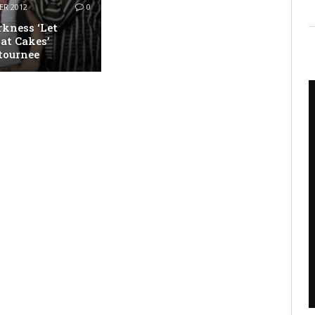
ER 2012
0
kness ‘Let
at Cakes’
tournee