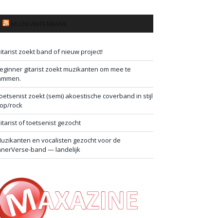
MUZIKANTENBANK
itarist zoekt band of nieuw project!
eginner gitarist zoekt muzikanten om mee te
ammen.
oetsenist zoekt (semi) akoestische coverband in stijl
op/rock
itarist of toetsenist gezocht
uzikanten en vocalisten gezocht voor de
nnerVerse-band — landelijk