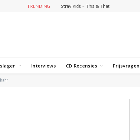
TRENDING
Stray Kids – This & That
rslagen
Interviews
CD Recensies
Prijsvragen
Shah"