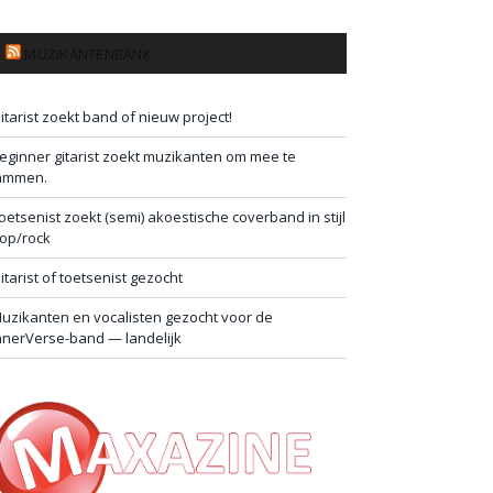
MUZIKANTENBANK
itarist zoekt band of nieuw project!
eginner gitarist zoekt muzikanten om mee te
ammen.
oetsenist zoekt (semi) akoestische coverband in stijl
op/rock
itarist of toetsenist gezocht
uzikanten en vocalisten gezocht voor de
nnerVerse-band — landelijk