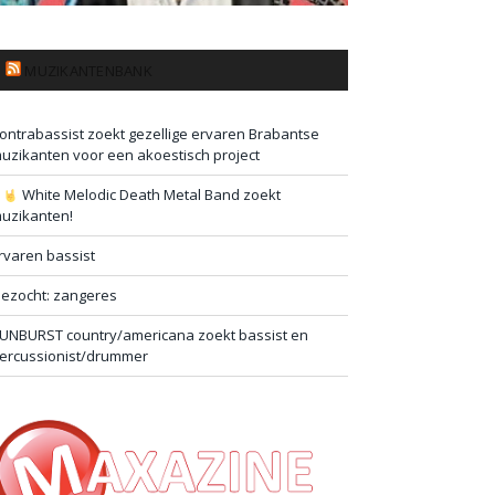
MUZIKANTENBANK
ontrabassist zoekt gezellige ervaren Brabantse
uzikanten voor een akoestisch project
#
White Melodic Death Metal Band zoekt
uzikanten!
rvaren bassist
ezocht: zangeres
UNBURST country/americana zoekt bassist en
ercussionist/drummer