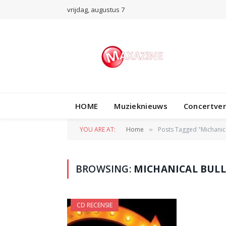
vrijdag, augustus 7
HOME
Muzieknieuws
Concertve
YOU ARE AT:
Home
Posts Tagged "Michanica
»
BROWSING:
MICHANICAL BULL
CD RECENSIE