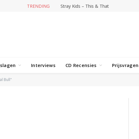
TRENDING
Stray Kids – This & That
rslagen
Interviews
CD Recensies
Prijsvragen
l Bull"