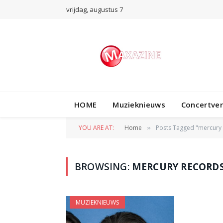
vrijdag, augustus 7
HOME
Muzieknieuws
Concertve
YOU ARE AT:
Home
Posts Tagged "mercury
»
BROWSING:
MERCURY RECORD
MUZIEKNIEUWS