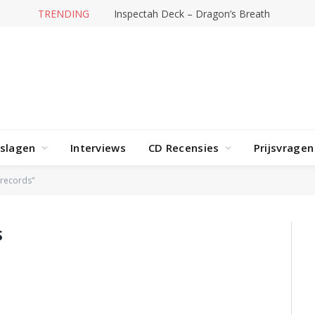
TRENDING
Inspectah Deck – Dragon’s Breath
rslagen
Interviews
CD Recensies
Prijsvragen
 records"
S