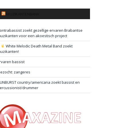
MUZIKANTENBANK
ontrabassist zoekt gezellige ervaren Brabantse
uzikanten voor een akoestisch project
#
White Melodic Death Metal Band zoekt
uzikanten!
rvaren bassist
ezocht: zangeres
UNBURST country/americana zoekt bassist en
ercussionist/drummer