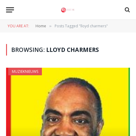
YOU ARE AT:
Home
Posts Tagged "lloyd charmers"
»
BROWSING:
LLOYD CHARMERS
MUZIEKNIEUWS