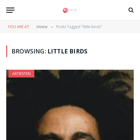
YOU ARE AT:
Home
Posts Tagged "little birds"
»
BROWSING:
LITTLE BIRDS
ARTIESTEN