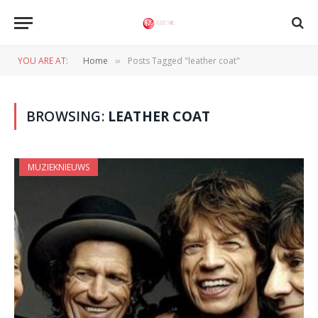
YOU ARE AT:
Home
Posts Tagged "leather coat"
»
BROWSING:
LEATHER COAT
MUZIEKNIEUWS