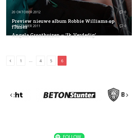
20 OKTOBER 2012
0
Preview nieuwe album Robbie Williams op
4 DECEMBER 2011
0
iTunes
Angela Groothuizen – ‘Ik Verdedig’
Previous
…
1
4
5
6