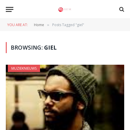
YOU ARE AT:
Home
Posts Tagged "giel"
»
BROWSING:
GIEL
MUZIEKNIEUWS