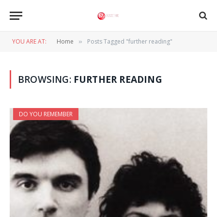
YOU ARE AT:
Home
Posts Tagged "further reading"
»
BROWSING:
FURTHER READING
DO YOU REMEMBER