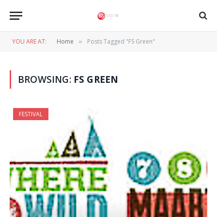
YOU ARE AT:
Home
Posts Tagged "FS Green"
»
BROWSING:
FS GREEN
FESTIVAL