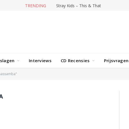
TRENDING
Stray Kids – This & That
rslagen
Interviews
CD Recensies
Prijsvragen
 massamba"
A