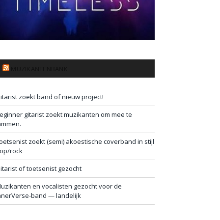
MUZIKANTENBANK
itarist zoekt band of nieuw project!
eginner gitarist zoekt muzikanten om mee te
ammen.
oetsenist zoekt (semi) akoestische coverband in stijl
op/rock
itarist of toetsenist gezocht
uzikanten en vocalisten gezocht voor de
nnerVerse-band — landelijk