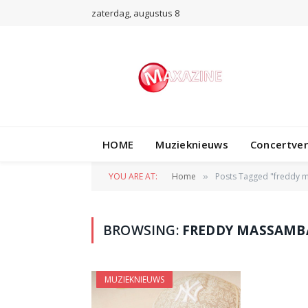
zaterdag, augustus 8
HOME
Muzieknieuws
Concertve
YOU ARE AT:
Home
Posts Tagged "freddy
»
BROWSING:
FREDDY MASSAMB
MUZIEKNIEUWS