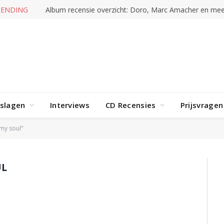
RENDING
Album recensie overzicht: Doro, Marc Amacher en mee
rslagen
Interviews
CD Recensies
Prijsvragen
 my soul"
UL