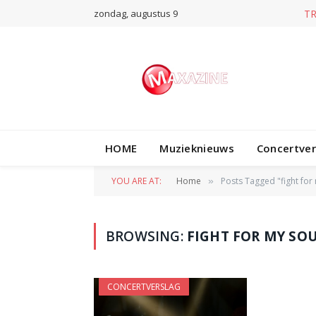
zondag, augustus 9
T
HOME
Muzieknieuws
Concertve
YOU ARE AT:
Home
Posts Tagged "fight for
»
BROWSING:
FIGHT FOR MY SO
CONCERTVERSLAG