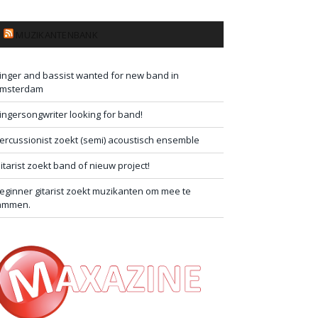
MUZIKANTENBANK
inger and bassist wanted for new band in
msterdam
ingersongwriter looking for band!
ercussionist zoekt (semi) acoustisch ensemble
itarist zoekt band of nieuw project!
eginner gitarist zoekt muzikanten om mee te
ammen.