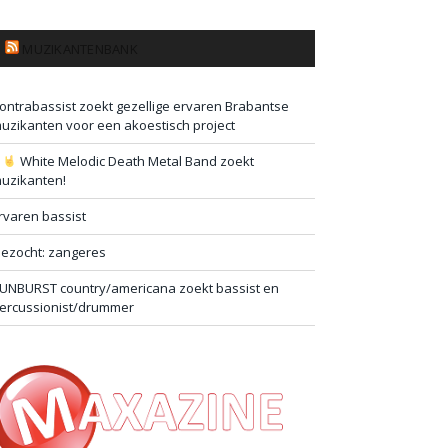
MUZIKANTENBANK
ontrabassist zoekt gezellige ervaren Brabantse
uzikanten voor een akoestisch project
#
White Melodic Death Metal Band zoekt
uzikanten!
rvaren bassist
ezocht: zangeres
UNBURST country/americana zoekt bassist en
ercussionist/drummer