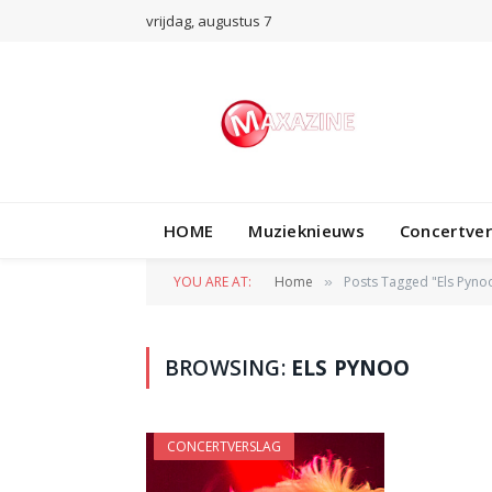
vrijdag, augustus 7
HOME
Muzieknieuws
Concertve
YOU ARE AT:
Home
Posts Tagged "Els Pyno
»
BROWSING:
ELS PYNOO
CONCERTVERSLAG