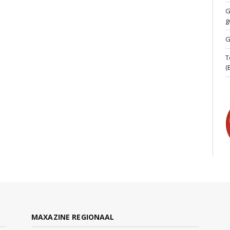
G
g
G
T
(
MAXAZINE REGIONAAL