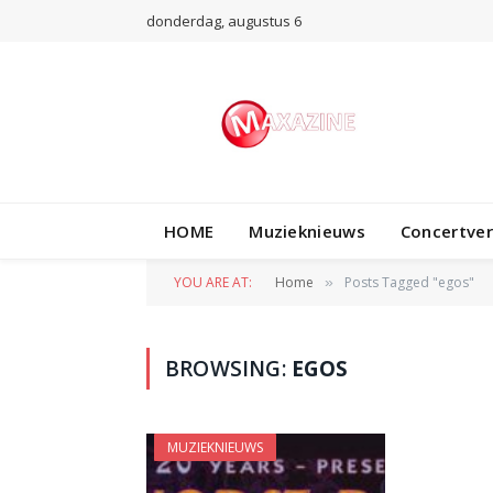
donderdag, augustus 6
HOME
Muzieknieuws
Concertve
YOU ARE AT:
Home
Posts Tagged "egos"
»
BROWSING:
EGOS
MUZIEKNIEUWS