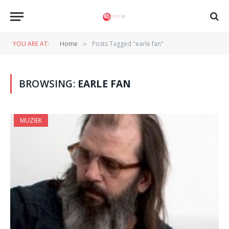
YOU ARE AT:
Home
Posts Tagged "earle fan"
»
BROWSING:
EARLE FAN
MUZIEK