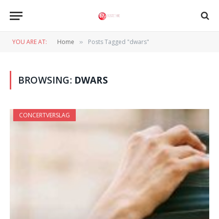
YOU ARE AT:
Home
Posts Tagged "dwars"
»
BROWSING:
DWARS
CONCERTVERSLAG