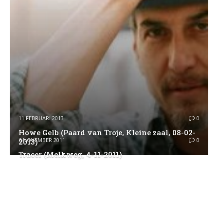
11 FEBRUARI 2013
0
Howe Gelb (Paard van Troje, Kleine zaal, 08-02-
6 NOVEMBER 2011
0
2013)
Tracer (Melkweg, 4-11-2011)