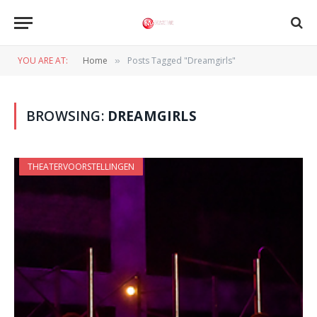
YOU ARE AT:
Home
Posts Tagged "Dreamgirls"
»
BROWSING:
DREAMGIRLS
THEATERVOORSTELLINGEN