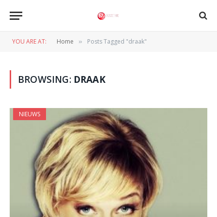
YOU ARE AT:
Home
Posts Tagged "draak"
»
BROWSING:
DRAAK
NIEUWS