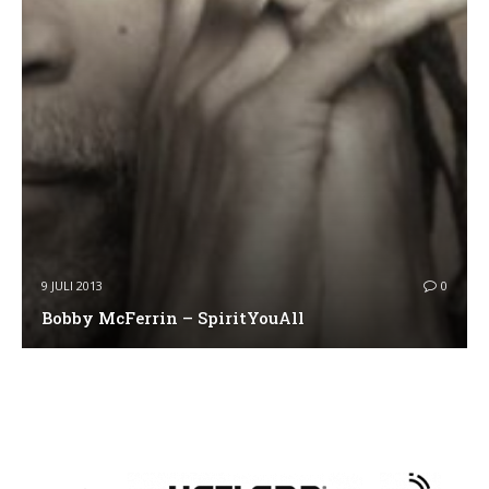
9 JULI 2013
0
Bobby McFerrin – SpiritYouAll