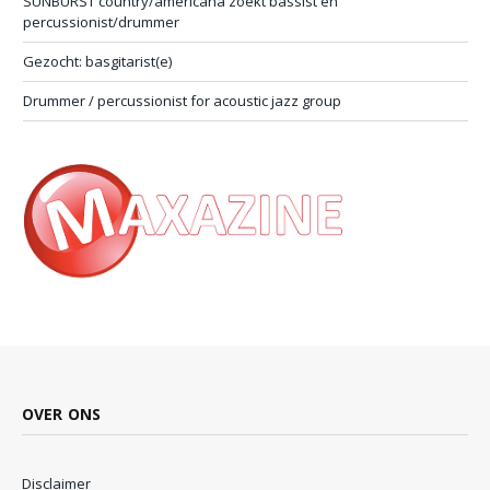
SUNBURST country/americana zoekt bassist en
percussionist/drummer
Gezocht: basgitarist(e)
Drummer / percussionist for acoustic jazz group
OVER ONS
Disclaimer