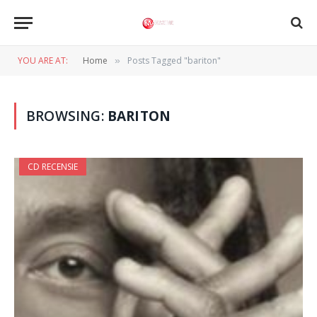
YOU ARE AT:
Home
Posts Tagged "bariton"
»
BROWSING:
BARITON
CD RECENSIE