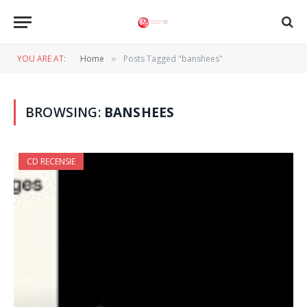
YOU ARE AT:
Home
Posts Tagged "banshees"
»
BROWSING:
BANSHEES
CD RECENSIE