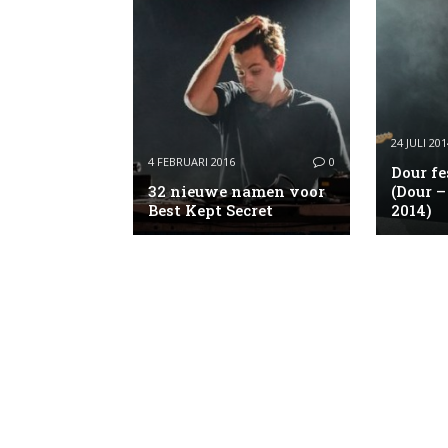
24 JULI 201
4 FEBRUARI 2016
0
Dour fe
32 nieuwe namen voor
(Dour –
Best Kept Secret
2014)