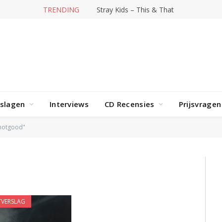
TRENDING
Stray Kids – This & That
rslagen
Interviews
CD Recensies
Prijsvragen
notgood"
D
VERSLAG