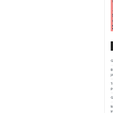
G
B
j
T
p
G
M
I