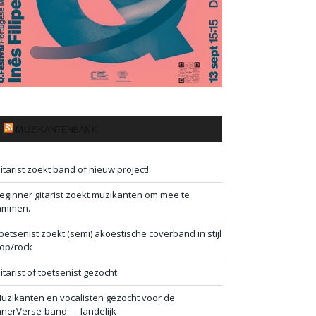
MUZIKANTENBANK
itarist zoekt band of nieuw project!
eginner gitarist zoekt muzikanten om mee te
ammen.
oetsenist zoekt (semi) akoestische coverband in stijl
op/rock
itarist of toetsenist gezocht
uzikanten en vocalisten gezocht voor de
nnerVerse-band — landelijk