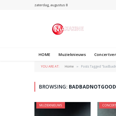
zaterdag, augustus 8
HOME
Muzieknieuws
Concertve
YOU ARE AT:
Home
Posts Tagged "badbad
»
BROWSING:
BADBADNOTGOO
MUZIEKNIEUWS
CONCERT