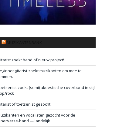
MUZIKANTENBANK
itarist zoekt band of nieuw project!
eginner gitarist zoekt muzikanten om mee te
ammen.
oetsenist zoekt (semi) akoestische coverband in stijl
op/rock
itarist of toetsenist gezocht
uzikanten en vocalisten gezocht voor de
nnerVerse-band — landelijk