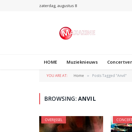
zaterdag, augustus 8
HOME
Muzieknieuws
Concertve
YOU ARE AT:
Home
Posts Tagged "Anvil"
»
BROWSING:
ANVIL
OVERIJSSEL
CONCERT