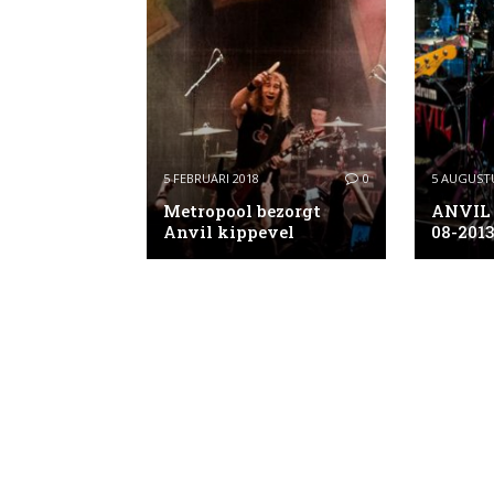
5 FEBRUARI 2018
0
5 AUGUSTU
Metropool bezorgt
ANVIL 
Anvil kippevel
08-2013