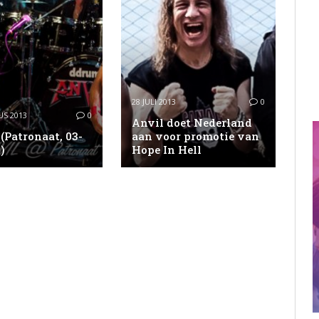
28 JULI 2013
0
S 2013
0
Anvil doet Nederland
(Patronaat, 03-
aan voor promotie van
)
Hope In Hell