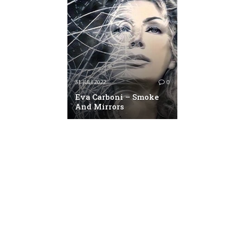
31 JULI 2022
0
Eva Carboni – Smoke
And Mirrors