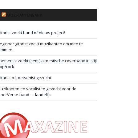
MUZIKANTENBANK
itarist zoekt band of nieuw project!
eginner gitarist zoekt muzikanten om mee te
ammen.
oetsenist zoekt (semi) akoestische coverband in stijl
op/rock
itarist of toetsenist gezocht
uzikanten en vocalisten gezocht voor de
nnerVerse-band — landelijk