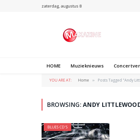
zaterdag, augustus 8
HOME
Muzieknieuws
Concertve
YOU ARE AT:
Home
Posts Tagged "Andy Lit
»
BROWSING:
ANDY LITTLEWOO
BLUES CD'S