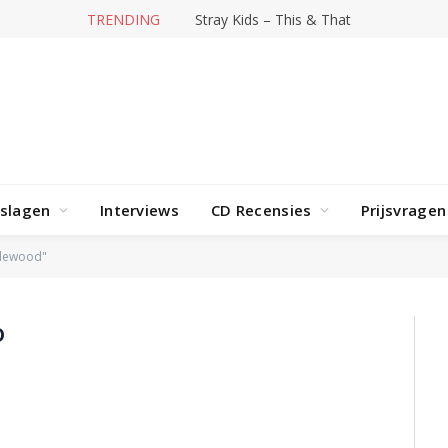
TRENDING
Stray Kids – This & That
rslagen
Interviews
CD Recensies
Prijsvragen
tlewood"
D