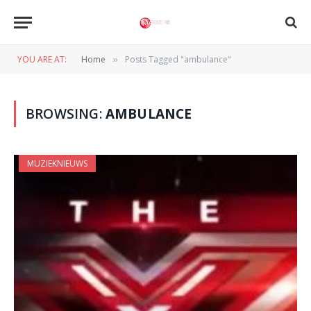
YOU ARE AT:
Home
Posts Tagged "ambulance"
»
BROWSING:
AMBULANCE
MUZIEKNIEUWS