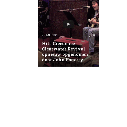
28 MEI 2013
0
Hits Creedence
Clearwater Revival
opnieuw opgenomen
door John Fogerty