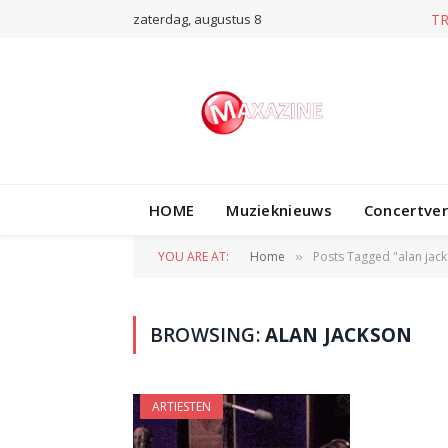
zaterdag, augustus 8
T
HOME
Muzieknieuws
Concertve
YOU ARE AT:
Home
Posts Tagged "alan jac
»
BROWSING:
ALAN JACKSON
ARTIESTEN