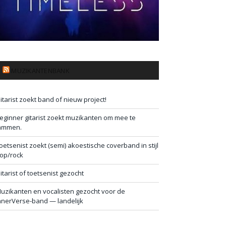
MUZIKANTENBANK
itarist zoekt band of nieuw project!
eginner gitarist zoekt muzikanten om mee te
ammen.
oetsenist zoekt (semi) akoestische coverband in stijl
op/rock
itarist of toetsenist gezocht
uzikanten en vocalisten gezocht voor de
nnerVerse-band — landelijk