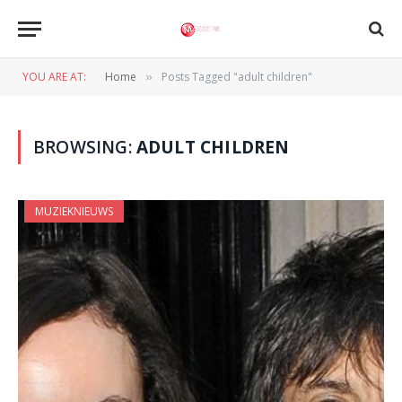
YOU ARE AT:
Home
Posts Tagged "adult children"
»
BROWSING:
ADULT CHILDREN
MUZIEKNIEUWS