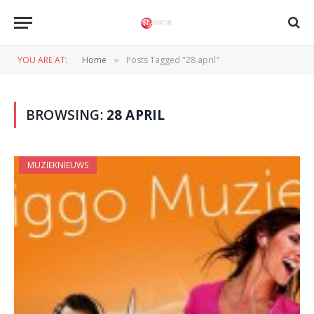
YOU ARE AT:
Home
Posts Tagged "28 april"
»
BROWSING:
28 APRIL
MUZIEKNIEUWS