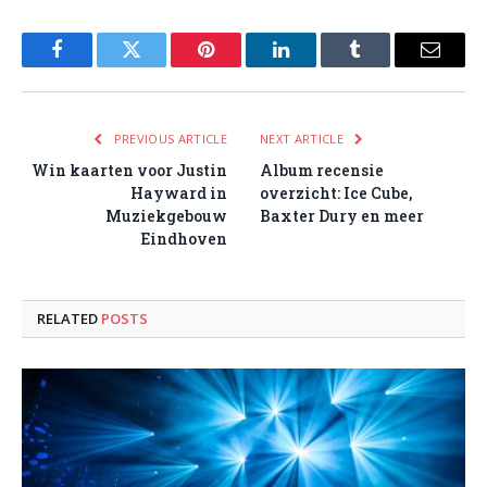
Facebook
Twitter
Pinterest
LinkedIn
Tumblr
Email
PREVIOUS ARTICLE
NEXT ARTICLE
Win kaarten voor Justin
Album recensie
Hayward in
overzicht: Ice Cube,
Muziekgebouw
Baxter Dury en meer
Eindhoven
RELATED
POSTS