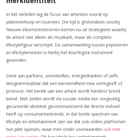
merkidentiteit
In het verleden lag de focus van artiesten vooral op
platenverkoop en tournees. Die tijd is grotendeels voorbij.
Nieuwe inkomstenstromen komen nu uit strategieën waarbij
de artiest niet alleen als muzikant, maar als complete
lifestylefiguur verschijnt. De samenwerking tussen popsterren
en lifestylemerken is hierbij het krachtigste instrument
geworden.
Denk aan parfums, zonnebrillen, energiedranken of zelfs
designermeubilair dat een beroemdheid mee vormgeeft of
promoot. Het bereik van een artiest wordt hierdoor breed
benut. Niet zelden wordt via sociale media een zorgvuldig
gecureerde identiteit gecommuniceerd die directe invloed
heeft op consumententrends. In dat brede spectrum van
lifestyle en entertainment zien we dat ook online platformen
hun plek opeisen, waar men onder voorwaarden
ook met
cruks kan spelen
. Dit benadrukt hoe entertainment,