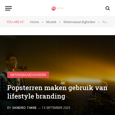
YOU ARE AT:
Home
Muziek
Wetenswaardigheden
Popsterren maken gebruik van lifestyle branding
»
»
»
WETENSWAARDIGHEDEN
Popsterren maken gebruik van
lifestyle branding
BY
SANDRO TAKKE
13 SEPTEMBER 2025