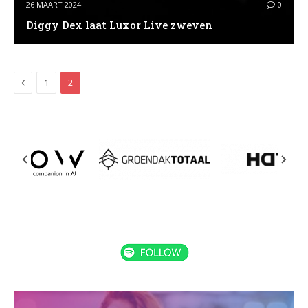
26 MAART 2024
0
Diggy Dex laat Luxor Live zweven
Previous
1
2