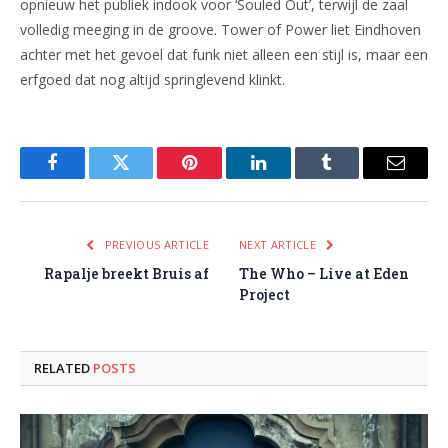
opnieuw het publiek indook voor ‘Souled Out’, terwijl de zaal
volledig meeging in de groove. Tower of Power liet Eindhoven
achter met het gevoel dat funk niet alleen een stijl is, maar een
erfgoed dat nog altijd springlevend klinkt.
Facebook
Twitter
Pinterest
LinkedIn
Tumblr
Email
PREVIOUS ARTICLE
NEXT ARTICLE
Rapalje breekt Bruis af
The Who – Live at Eden
Project
RELATED
POSTS