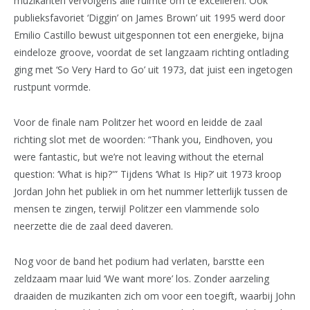
muzikanten vervolgens alle ruimte om te excelleren. Ook
publieksfavoriet ‘Diggin’ on James Brown’ uit 1995 werd door
Emilio Castillo bewust uitgesponnen tot een energieke, bijna
eindeloze groove, voordat de set langzaam richting ontlading
ging met ‘So Very Hard to Go’ uit 1973, dat juist een ingetogen
rustpunt vormde.
Voor de finale nam Politzer het woord en leidde de zaal
richting slot met de woorden: “Thank you, Eindhoven, you
were fantastic, but we’re not leaving without the eternal
question: ‘What is hip?'” Tijdens ‘What Is Hip?’ uit 1973 kroop
Jordan John het publiek in om het nummer letterlijk tussen de
mensen te zingen, terwijl Politzer een vlammende solo
neerzette die de zaal deed daveren.
Nog voor de band het podium had verlaten, barstte een
zeldzaam maar luid ‘We want more’ los. Zonder aarzeling
draaiden de muzikanten zich om voor een toegift, waarbij John