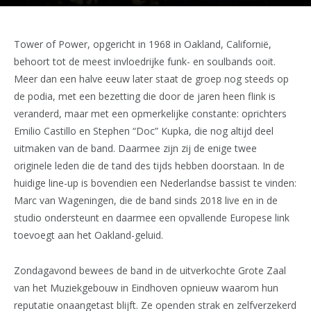
Tower of Power, opgericht in 1968 in Oakland, Californië,
behoort tot de meest invloedrijke funk- en soulbands ooit.
Meer dan een halve eeuw later staat de groep nog steeds op
de podia, met een bezetting die door de jaren heen flink is
veranderd, maar met een opmerkelijke constante: oprichters
Emilio Castillo en Stephen “Doc” Kupka, die nog altijd deel
uitmaken van de band. Daarmee zijn zij de enige twee
originele leden die de tand des tijds hebben doorstaan. In de
huidige line-up is bovendien een Nederlandse bassist te vinden:
Marc van Wageningen, die de band sinds 2018 live en in de
studio ondersteunt en daarmee een opvallende Europese link
toevoegt aan het Oakland-geluid.
Zondagavond bewees de band in de uitverkochte Grote Zaal
van het Muziekgebouw in Eindhoven opnieuw waarom hun
reputatie onaangetast blijft. Ze openden strak en zelfverzekerd