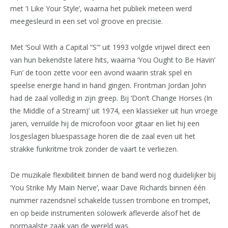
met ‘I Like Your Style’, waarna het publiek meteen werd
meegesleurd in een set vol groove en precisie.
Met ‘Soul With a Capital “S”‘ uit 1993 volgde vrijwel direct een
van hun bekendste latere hits, waarna ‘You Ought to Be Havin’
Fun’ de toon zette voor een avond waarin strak spel en
speelse energie hand in hand gingen. Frontman Jordan John
had de zaal volledig in zijn greep. Bij ‘Don’t Change Horses (In
the Middle of a Stream)’ uit 1974, een klassieker uit hun vroege
jaren, verruilde hij de microfoon voor gitaar en liet hij een
losgeslagen bluespassage horen die de zaal even uit het
strakke funkritme trok zonder de vaart te verliezen.
De muzikale flexibiliteit binnen de band werd nog duidelijker bij
‘You Strike My Main Nerve’, waar Dave Richards binnen één
nummer razendsnel schakelde tussen trombone en trompet,
en op beide instrumenten solowerk afleverde alsof het de
normaalste zaak van de wereld was.