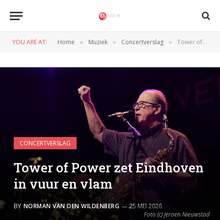
YOU ARE AT:
Home
Muziek
Concertverslag
Tower of Power zet Eindhoven in vuur en vlam
»
»
»
CONCERTVERSLAG
Tower of Power zet Eindhoven
in vuur en vlam
BY
NORMAN VAN DEN WILDENBERG
25 MEI 2026
Foto (c) Jeroen Nieuwstad