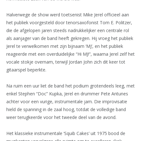
Halverwege de show werd toetsenist Mike Jerel officieel aan
het publiek voorgesteld door tenorsaxofonist Tom E. Politzer,
die de afgelopen jaren steeds nadrukkelijker een centrale rol
als aanjager van de band heeft gekregen. Hij vroeg het publiek
Jerel te verwelkomen met zijn bijnaam ‘MJ’, en het publiek
reageerde met een overduidelijke “Hi MJ!”, waarna Jerel zelf het
vocale stokje overnam, terwijl Jordan John zich dit keer tot
gitaarspel beperkte.
Na ruim een uur liet de band het podium grotendeels leeg, met
enkel Stephen “Doc” Kupka, Jerel en drummer Pete Antunes
achter voor een vurige, instrumentale jam. Die improvisatie
hield de spanning in de zaal hoog, totdat de volledige band
weer terugkeerde voor het tweede deel van de avond.
Het klassieke instrumentale ‘Squib Cakes’ uit 1975 bood de