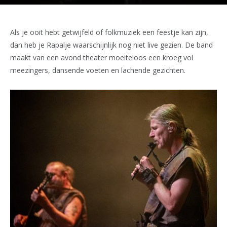
Als je ooit hebt getwijfeld of folkmuziek een feestje kan zijn,
dan heb je Rapalje waarschijnlijk nog niet live gezien. De band
maakt van een avond theater moeiteloos een kroeg vol
meezingers, dansende voeten en lachende gezichten.