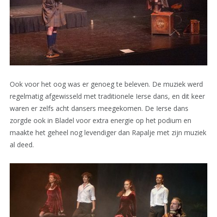
Ook voor het oog was er genoeg te beleven. De muziek werd
regelmatig afgewisseld met traditionele Ierse dans, en dit keer
waren er zelfs acht dansers meegekomen. De Ierse dans
zorgde ook in Bladel voor extra energie op het podium en
maakte het geheel nog levendiger dan Rapalje met zijn muziek
al deed.