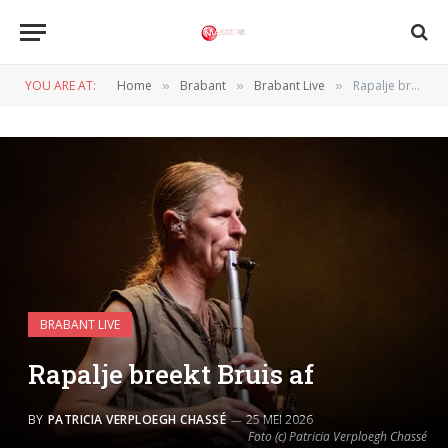
YOU ARE AT:
Home
Brabant
Brabant Live
Rapalje breekt Bruis af
»
»
»
BRABANT LIVE
Rapalje breekt Bruis af
BY
PATRICIA VERPLOEGH CHASSÉ
25 MEI 2026
Foto (c) Patricia Verploegh Chassé