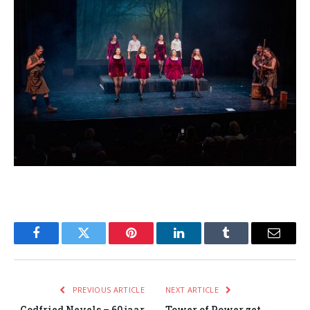
Facebook
Twitter
Pinterest
LinkedIn
Tumblr
Email
PREVIOUS ARTICLE
NEXT ARTICLE
Godfried Nevels – 60 jaar
Tower of Power zet