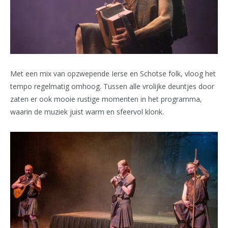
Met een mix van opzwepende Ierse en Schotse folk, vloog het
tempo regelmatig omhoog. Tussen alle vrolijke deuntjes door
zaten er ook mooie rustige momenten in het programma,
waarin de muziek juist warm en sfeervol klonk.