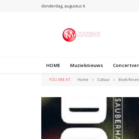
donderdag, augustus 6
HOME
Muzieknieuws
Concertve
YOU ARE AT:
Home
Cultuur
Boek Recen
»
»