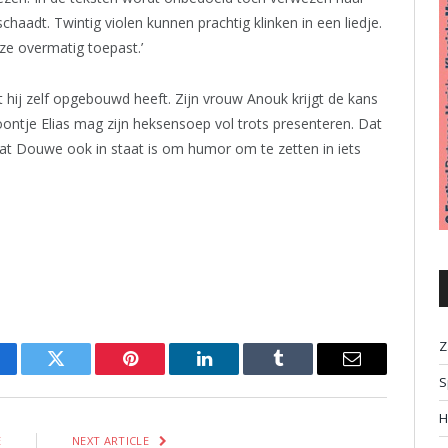
schaadt. Twintig violen kunnen prachtig klinken in een liedje.
ze overmatig toepast.’
t hij zelf opgebouwd heeft. Zijn vrouw Anouk krijgt de kans
zoontje Elias mag zijn heksensoep vol trots presenteren. Dat
n dat Douwe ook in staat is om humor om te zetten in iets
Z
cebook
Twitter
Pinterest
LinkedIn
Tumblr
Email
S
H
E
NEXT ARTICLE