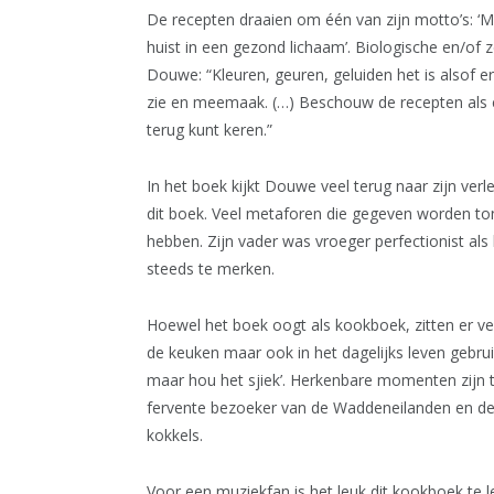
De recepten draaien om één van zijn motto’s: ‘M
huist in een gezond lichaam’. Biologische en/of z
Douwe: “Kleuren, geuren, geluiden het is alsof e
zie en meemaak. (…) Beschouw de recepten als e
terug kunt keren.”
In het boek kijkt Douwe veel terug naar zijn verle
dit boek. Veel metaforen die gegeven worden ton
hebben. Zijn vader was vroeger perfectionist als
steeds te merken.
Hoewel het boek oogt als kookboek, zitten er vee
de keuken maar ook in het dagelijks leven gebrui
maar hou het sjiek’. Herkenbare momenten zijn t
fervente bezoeker van de Waddeneilanden en de k
kokkels.
Voor een muziekfan is het leuk dit kookboek te 