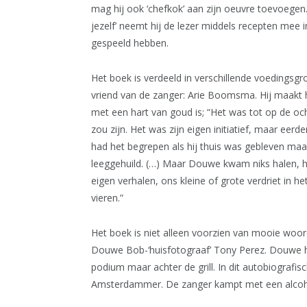
mag hij ook ‘chefkok’ aan zijn oeuvre toevoegen
jezelf’ neemt hij de lezer middels recepten mee 
gespeeld hebben.
Het boek is verdeeld in verschillende voedings
vriend van de zanger: Arie Boomsma. Hij maakt
met een hart van goud is; “Het was tot op de och
zou zijn. Het was zijn eigen initiatief, maar eerd
had het begrepen als hij thuis was gebleven ma
leeggehuild. (…) Maar Douwe kwam niks halen, hi
eigen verhalen, ons kleine of grote verdriet in h
vieren.”
Het boek is niet alleen voorzien van mooie woor
Douwe Bob-‘huisfotograaf’ Tony Perez. Douwe he
podium maar achter de grill. In dit autobiografi
Amsterdammer. De zanger kampt met een alcohol