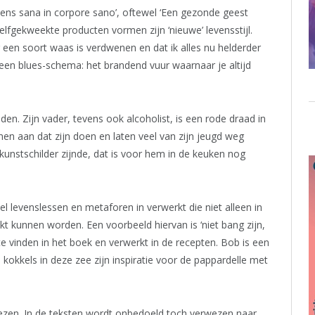
ens sana in corpore sano’, oftewel ‘Een gezonde geest
elfgekweekte producten vormen zijn ‘nieuwe’ levensstijl.
r een soort waas is verdwenen en dat ik alles nu helderder
en blues-schema: het brandend vuur waarnaar je altijd
den. Zijn vader, tevens ook alcoholist, is een rode draad in
en aan dat zijn doen en laten veel van zijn jeugd weg
 kunstschilder zijnde, dat is voor hem in de keuken nog
l levenslessen en metaforen in verwerkt die niet alleen in
kt kunnen worden. Een voorbeeld hiervan is ‘niet bang zijn,
e vinden in het boek en verwerkt in de recepten. Bob is een
okkels in deze zee zijn inspiratie voor de pappardelle met
lezen. In de teksten wordt onbedoeld toch verwezen naar