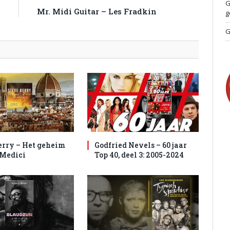
G
.
Mr. Midi Guitar – Les Fradkin
g
G
erry – Het geheim
Godfried Nevels – 60 jaar
 Medici
Top 40, deel 3: 2005-2024