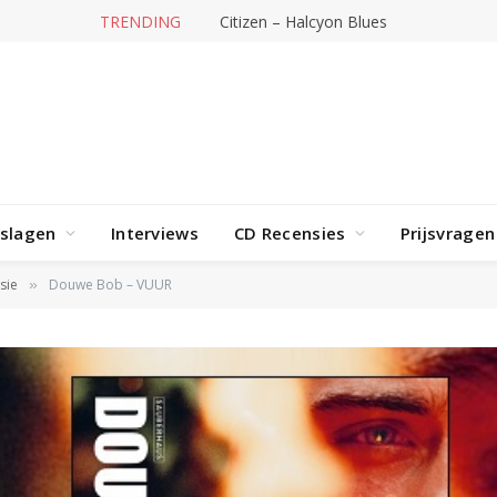
TRENDING
Citizen – Halcyon Blues
rslagen
Interviews
CD Recensies
Prijsvragen
sie
Douwe Bob – VUUR
»