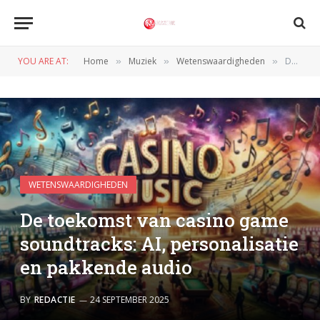
YOU ARE AT:
Home
Muziek
Wetenswaardigheden
De toekomst van casino game soundtracks: AI, personalisatie en pakkende audio
»
»
»
WETENSWAARDIGHEDEN
De toekomst van casino game
soundtracks: AI, personalisatie
en pakkende audio
BY
REDACTIE
24 SEPTEMBER 2025