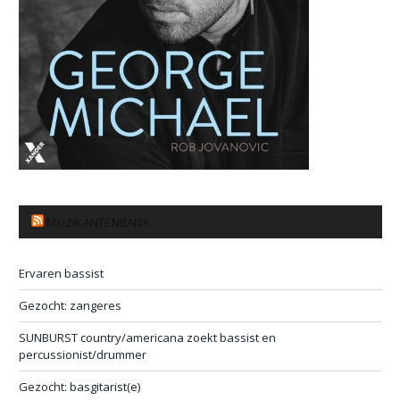
MUZIKANTENBANK
Ervaren bassist
Gezocht: zangeres
SUNBURST country/americana zoekt bassist en
percussionist/drummer
Gezocht: basgitarist(e)