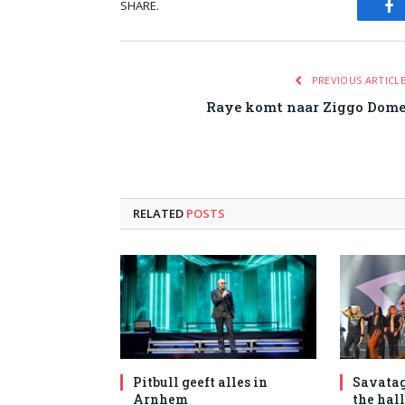
SHARE.
Fa
PREVIOUS ARTICL
Raye komt naar Ziggo Dom
RELATED
POSTS
Pitbull geeft alles in
Savatag
Arnhem
the hal