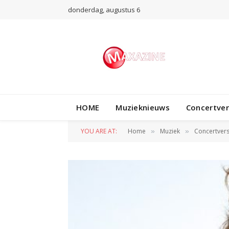
donderdag, augustus 6
HOME
Muzieknieuws
Concertve
YOU ARE AT:
Home
Muziek
Concertvers
»
»