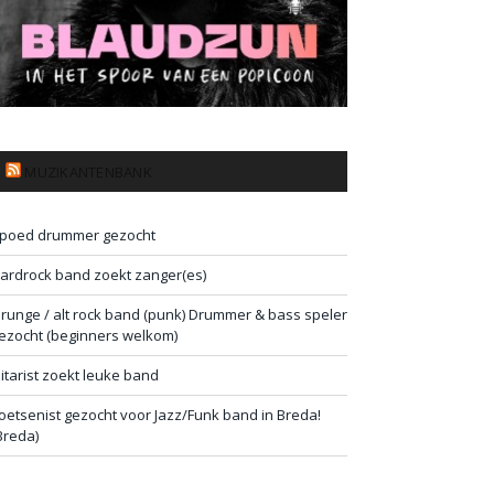
MUZIKANTENBANK
poed drummer gezocht
ardrock band zoekt zanger(es)
runge / alt rock band (punk) Drummer & bass speler
ezocht (beginners welkom)
itarist zoekt leuke band
oetsenist gezocht voor Jazz/Funk band in Breda!
Breda)