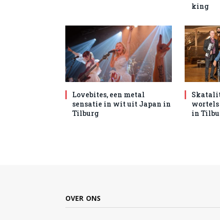
king
Lovebites, een metal
Skatali
sensatie in wit uit Japan in
wortels
Tilburg
in Tilb
OVER ONS