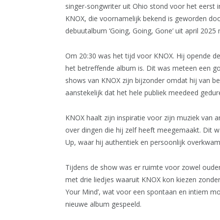
singer-songwriter uit Ohio stond voor het eerst 
KNOX, die voornamelijk bekend is geworden door zi
debuutalbum ‘Going, Going, Gone’ uit april 202
Om 20:30 was het tijd voor KNOX. Hij opende d
het betreffende album is. Dit was meteen een g
shows van KNOX zijn bijzonder omdat hij van begi
aanstekelijk dat het hele publiek meedeed gedu
KNOX haalt zijn inspiratie voor zijn muziek van a
over dingen die hij zelf heeft meegemaakt. Dit w
Up, waar hij authentiek en persoonlijk overkwam
Tijdens de show was er ruimte voor zowel oudere
met drie liedjes waaruit KNOX kon kiezen zonder d
Your Mind’, wat voor een spontaan en intiem mom
nieuwe album gespeeld.