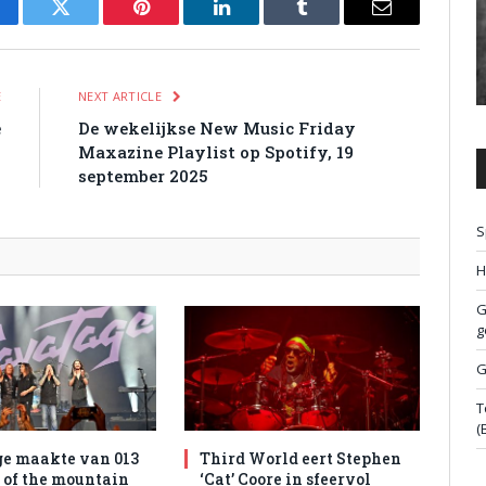
cebook
Twitter
Pinterest
LinkedIn
Tumblr
Email
E
NEXT ARTICLE
e
De wekelijkse New Music Friday
Maxazine Playlist op Spotify, 19
september 2025
S
H
G
g
G
T
(
e maakte van 013
Third World eert Stephen
l of the mountain
‘Cat’ Coore in sfeervol