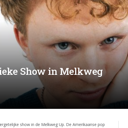
gieke Show in Melkweg
rgetelijke show in de Melkweg Up. De Amerikaanse pop