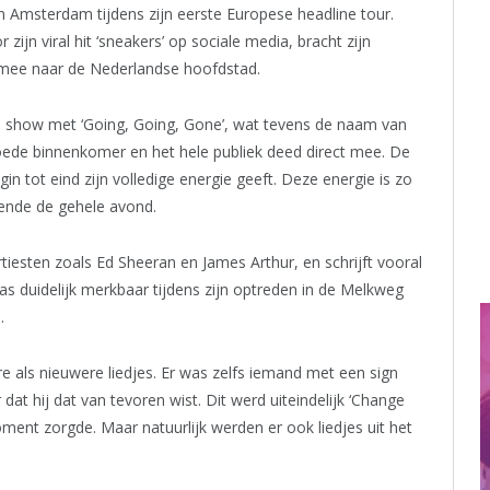
in Amsterdam tijdens zijn eerste Europese headline tour.
jn viral hit ‘sneakers’ op sociale media, bracht zijn
5 mee naar de Nederlandse hoofdstad.
e show met ‘Going, Going, Gone’, wat tevens de naam van
oede binnenkomer en het hele publiek deed direct mee. De
n tot eind zijn volledige energie geeft. Deze energie is zo
rende de gehele avond.
rtiesten zoals Ed Sheeran en James Arthur, en schrijft vooral
as duidelijk merkbaar tijdens zijn optreden in de Melkweg
.
 als nieuwere liedjes. Er was zelfs iemand met een sign
at hij dat van tevoren wist. Dit werd uiteindelijk ‘Change
ent zorgde. Maar natuurlijk werden er ook liedjes uit het