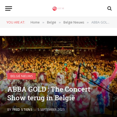
YOU ARE AT:
Home
België
België Nieuws
ABBA GOLD : The Concert Show terug in België
»
»
»
BELGIË NIEUWS
ABBA GOLD : The Concert
Show terug in België
BY
FRED STIENS
5 SEPTEMBER 2025