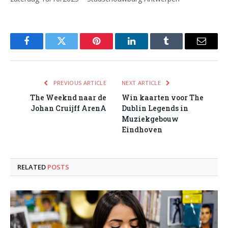
Facebook
Twitter
Pinterest
LinkedIn
Tumblr
Email
PREVIOUS ARTICLE
NEXT ARTICLE
The Weeknd naar de
Win kaarten voor The
Johan Cruijff ArenA
Dublin Legends in
Muziekgebouw
Eindhoven
RELATED
POSTS