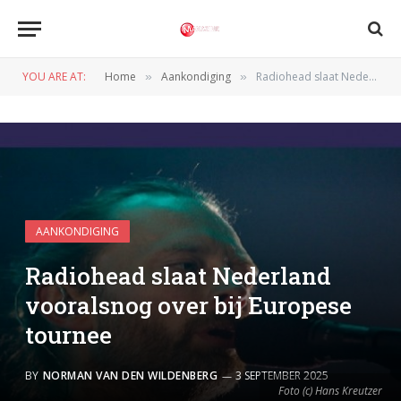
YOU ARE AT:
Home
Aankondiging
Radiohead slaat Nederland vooralsnog over bij Europese tournee
»
»
AANKONDIGING
Radiohead slaat Nederland
vooralsnog over bij Europese
tournee
BY
NORMAN VAN DEN WILDENBERG
3 SEPTEMBER 2025
Foto (c) Hans Kreutzer