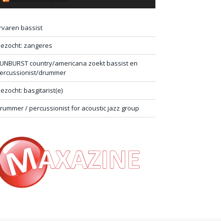
rvaren bassist
ezocht: zangeres
UNBURST country/americana zoekt bassist en
ercussionist/drummer
ezocht: basgitarist(e)
rummer / percussionist for acoustic jazz group