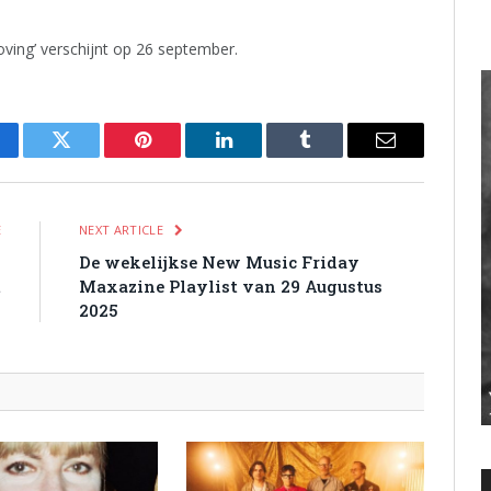
ving’ verschijnt op 26 september.
cebook
Twitter
Pinterest
LinkedIn
Tumblr
Email
E
NEXT ARTICLE
n
De wekelijkse New Music Friday
t
Maxazine Playlist van 29 Augustus
2025