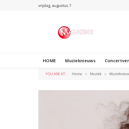
vrijdag, augustus 7
HOME
Muzieknieuws
Concertve
YOU ARE AT:
Home
Muziek
Muzieknieu
»
»