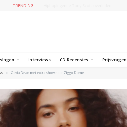
TRENDING
Jerney Kaagman overleden
rslagen
Interviews
CD Recensies
Prijsvragen
ws
Olivia Dean met extra show naar Ziggo Dome
»