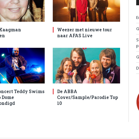
E
G
 Kaagman
Weezer met nieuwe tour
en
naar AFAS Live
S
p
G
D
oncert Teddy Swims
De ABBA
o Dome
Cover/Sample/Parodie Top
ondigd
10