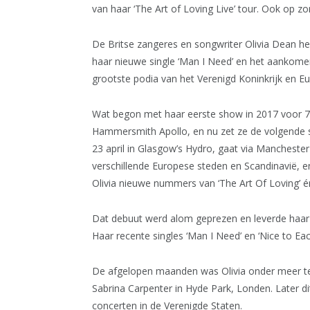
van haar ‘The Art of Loving Live’ tour. Ook op z
De Britse zangeres en songwriter Olivia Dean h
haar nieuwe single ‘Man I Need’ en het aankomen
grootste podia van het Verenigd Koninkrijk en E
Wat begon met haar eerste show in 2017 voor 70 
Hammersmith Apollo, en nu zet ze de volgende st
23 april in Glasgow’s Hydro, gaat via Mancheste
verschillende Europese steden en Scandinavië, en
Olivia nieuwe nummers van ‘The Art Of Loving’ é
Dat debuut werd alom geprezen en leverde haar
Haar recente singles ‘Man I Need’ en ‘Nice to Each
De afgelopen maanden was Olivia onder meer te
Sabrina Carpenter in Hyde Park, Londen. Later di
concerten in de Verenigde Staten.