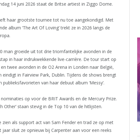
ondag 14 juni 2026 staat de Britse artiest in Ziggo Dome.
eeft haar grootste tournee tot nu toe aangekondigd. Met
de album ‘The Art Of Loving’ trekt ze in 2026 langs de
uropa.
man groeide uit tot drie triomfantelijke avonden in de
ap in haar indrukwekkende live-carrière. De tour start op
r en twee avonden in de O2 Arena in Londen naar België,
 eindigt in Fairview Park, Dublin. Tijdens de shows brengt
n publieksfavorieten van haar debuut album ‘Messy’.
 nominaties op voor de BRIT Awards en de Mercury Prize.
 Other’ staan stevig in de Top 10 van de hitlijsten.
 zien als support act van Sam Fender en trad ze op met
t jaar sluit ze opnieuw bij Carpenter aan voor een reeks