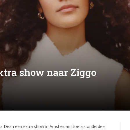
xtra show naar Ziggo
via Dean een extra show in Amsterdam toe als onderdeel