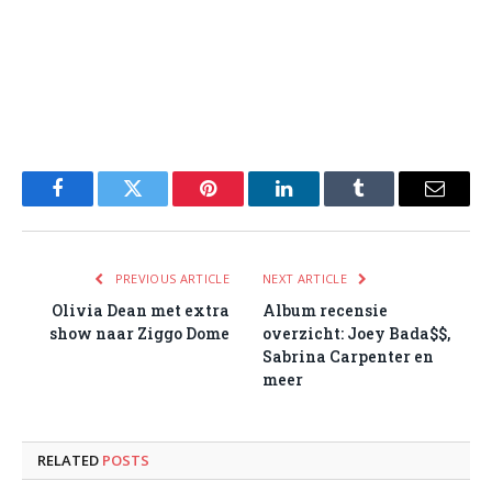
Facebook
Twitter
Pinterest
LinkedIn
Tumblr
Email
PREVIOUS ARTICLE
NEXT ARTICLE
Olivia Dean met extra
Album recensie
show naar Ziggo Dome
overzicht: Joey Bada$$,
Sabrina Carpenter en
meer
RELATED
POSTS