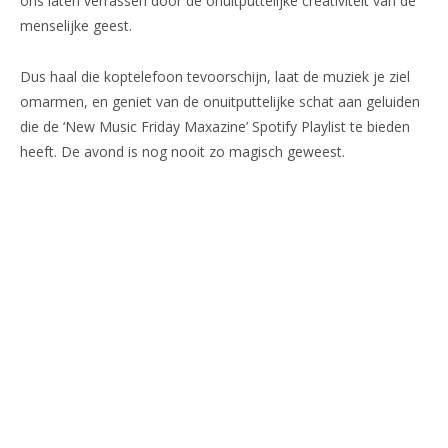
ons laten verrassen door de onuitputtelijke creativiteit van de
menselijke geest.
Dus haal die koptelefoon tevoorschijn, laat de muziek je ziel
omarmen, en geniet van de onuitputtelijke schat aan geluiden
die de ‘New Music Friday Maxazine’ Spotify Playlist te bieden
heeft. De avond is nog nooit zo magisch geweest.