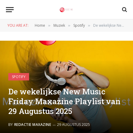
YOU ARE AT:
Home
Muziek
Spotify
De wekelijkse New Music Friday Maxazine Playlist van 29 Augustus 2025
»
»
»
SPOTIFY
De wekelijkse New Music
Friday Maxazine Playlist van
29 Augustus 2025
BY
REDACTIE MAXAZINE
29 AUGUSTUS 2025