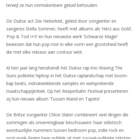
terwijl ze hun onmiskenbare geluid behouden.
De Duitse act Die Heiterkeit, geleid door songwriter en
zangeres Stella Sommer, heeft met albums als ‘Herz aus Gold’,
‘Pop & Tod I+II’ en hun nieuwste werk ‘Schwarze Magie’
bewezen dat hun pop-noir in elke vorm een grootsheid heeft
die met elke release aan contour wint.
Al tien jaar lang heruitvindt het Duitse rap-trio Waving The
Guns politieke hiphop in het Duitse raplandschap met boom-
bap beats, indrukwekkende samples en welsprekende
maatschappijkritiek. Op het Reeperbahn Festival presenteren
zij hun nieuwe album ‘Tussen Wand en Tapete’.
De Britse songwriter Chloe Slater combineert veel dingen die
sommigen als onverenigbaar beschouwen: haar stilistisch
avontuurlijke nummers tussen bedroom pop, indie rock en
post-punk dagen haar publiek uit met sociaal-politieke teksten,