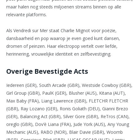
maar halen nog steeds miljoenen streams binnen op alle
relevante platforms.
Als Vendredi sur Mer staat Charlie Mignot voor poëzie,
dansbaarheid en pop waarop je even goed kunt dansen,
dromen of peinzen. Haar electropop vertelt over liefde,
herinnering, vrouwelijke identiteit en zelfbevestiging.
Overige Bevestigde Acts
Iedereen (GER), South Arcade (GBR), Westside Cowboy (GBR),
Girl Group (GBR), PaulK (GER), Blusher (AUS), Kitana (AUT),
Max Baby (FRA), Liang Lawrence (GBR), FLETCHR FLETCHR
(GBR), Ray Lozano (GER), Ronis Goliath (DEU), Gianni Brezo
(GER), Balancing Act (GBR), Silver Gore (GBR), ReTros (CAN),
oreglo (GBR), Dov’è Liana (FRA), Jude York (AUS), Any Young
Mechanic (AUS), RABO (NOR), Blair Davie (GBR), Woomb
(BGR), Conscious Pilot (GBR), LUCAS OSCAR (AUT), Lenny