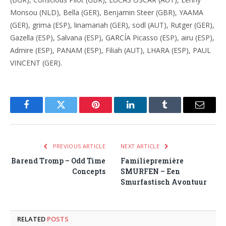
Monsou (NLD), Bella (GER), Benjamin Steer (GBR), YAAMA
(GER), grima (ESP), linamariah (GER), sodl (AUT), Rutger (GER),
Gazella (ESP), Salvana (ESP), GARCÍA Picasso (ESP), airu (ESP),
Admire (ESP), PANAM (ESP), Filiah (AUT), LHARA (ESP), PAUL
VINCENT (GER).
Facebook
Twitter
Pinterest
LinkedIn
Tumblr
Email
PREVIOUS ARTICLE
NEXT ARTICLE
Barend Tromp – Odd Time
Familiepremière
Concepts
SMURFEN – Een
Smurfastisch Avontuur
RELATED
POSTS