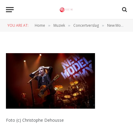
Christophe Dehousse
_L4A8685_ Maxazine
YOU ARE AT:
Home
Muziek
Concertverslag
New Model Army zet Muziekgieterij in vuur en vlam
»
»
»
BY
NORMAN VAN DEN WILDENBERG
14 JUNI 2025
Foto (c) Christophe Dehousse