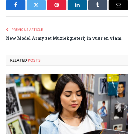
Facebook
Twitter
Pinterest
LinkedIn
Tumblr
Email
PREVIOUS ARTICLE
New Model Army zet Muziekgieterij in vuur en vlam
RELATED
POSTS