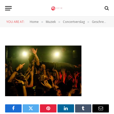
LEAP Melkweg – Ilona van der
Hoek – 290525-3
YOU ARE AT:
Home
Muziek
Concertverslag
Geschreeuw, gedans en veel moshpits bij LEAP in de Melkweg
»
»
»
BY
PETER VAN CAPPELLE
1 JUNI 2025
Facebook
Twitter
Pinterest
LinkedIn
Tumblr
Email