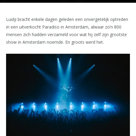
Luidji bracht enkele dagen geleden een onvergetelijk optreden
in een uitverkocht Paradiso in Amsterdam, alwaar zo’n 800
mensen zich hadden verzameld voor wat hij zelf zijn grootste
show in Amsterdam noemde. En groots werd het.