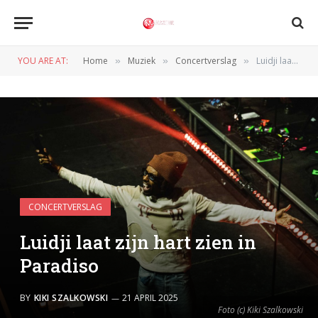
YOU ARE AT:
Home
Muziek
Concertverslag
Luidji laat zijn hart zien in Paradiso
»
»
»
CONCERTVERSLAG
Luidji laat zijn hart zien in
Paradiso
BY
KIKI SZALKOWSKI
21 APRIL 2025
Foto (c) Kiki Szalkowski