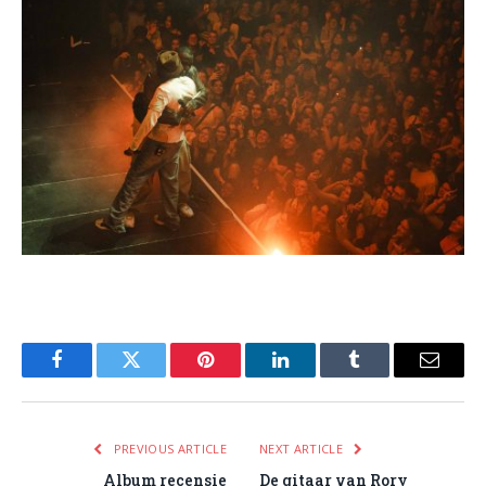
Facebook
Twitter
Pinterest
LinkedIn
Tumblr
Email
PREVIOUS ARTICLE
NEXT ARTICLE
Album recensie
De gitaar van Rory