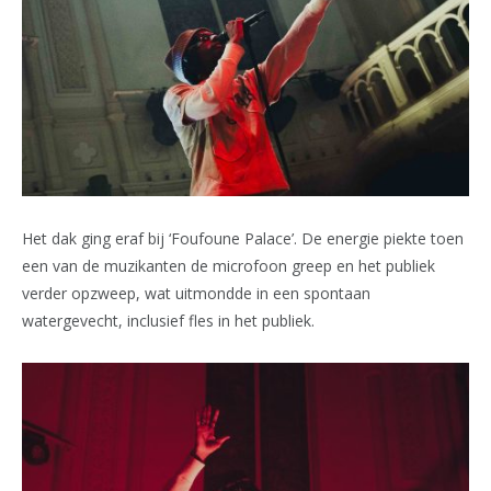
Het dak ging eraf bij ‘Foufoune Palace’. De energie piekte toen
een van de muzikanten de microfoon greep en het publiek
verder opzweep, wat uitmondde in een spontaan
watergevecht, inclusief fles in het publiek.