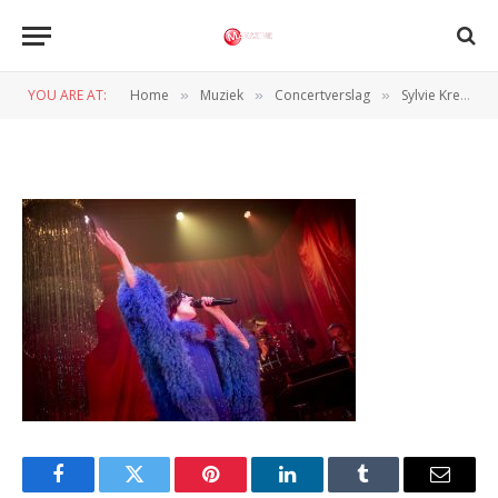
Sylvie Kreusch by Christophe
Dehousse _L4A3552_
YOU ARE AT:
Home
Muziek
Concertverslag
Sylvie Kreusch betoverde de Muziekgieterij in Maastricht
»
»
»
BY
NORMAN VAN DEN WILDENBERG
11 APRIL 2025
Facebook
Twitter
Pinterest
LinkedIn
Tumblr
Email