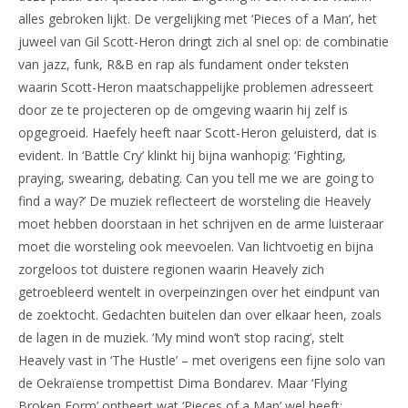
alles gebroken lijkt. De vergelijking met ‘Pieces of a Man’, het
juweel van Gil Scott-Heron dringt zich al snel op: de combinatie
van jazz, funk, R&B en rap als fundament onder teksten
waarin Scott-Heron maatschappelijke problemen adresseert
door ze te projecteren op de omgeving waarin hij zelf is
opgegroeid. Haefely heeft naar Scott-Heron geluisterd, dat is
evident. In ‘Battle Cry’ klinkt hij bijna wanhopig: ‘Fighting,
praying, swearing, debating. Can you tell me we are going to
find a way?’ De muziek reflecteert de worsteling die Heavely
moet hebben doorstaan in het schrijven en de arme luisteraar
moet die worsteling ook meevoelen. Van lichtvoetig en bijna
zorgeloos tot duistere regionen waarin Heavely zich
getroebleerd wentelt in overpeinzingen over het eindpunt van
de zoektocht. Gedachten buitelen dan over elkaar heen, zoals
de lagen in de muziek. ‘My mind won’t stop racing’, stelt
Heavely vast in ‘The Hustle’ – met overigens een fijne solo van
de Oekraïense trompettist Dima Bondarev. Maar ‘Flying
Broken Form’ ontbeert wat ‘Pieces of a Man’ wel heeft: