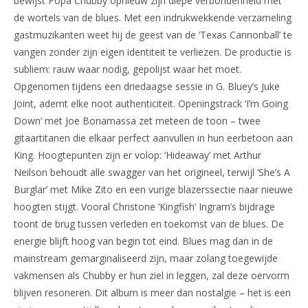
bewijst Popa Chubby opnieuw zijn diepe verbondenheid met
de wortels van de blues. Met een indrukwekkende verzameling
gastmuzikanten weet hij de geest van de ‘Texas Cannonball’ te
vangen zonder zijn eigen identiteit te verliezen. De productie is
subliem: rauw waar nodig, gepolijst waar het moet.
Opgenomen tijdens een driedaagse sessie in G. Bluey’s Juke
Joint, ademt elke noot authenticiteit. Openingstrack ‘I’m Going
Down’ met Joe Bonamassa zet meteen de toon – twee
gitaartitanen die elkaar perfect aanvullen in hun eerbetoon aan
King. Hoogtepunten zijn er volop: ‘Hideaway’ met Arthur
Neilson behoudt alle swagger van het origineel, terwijl ‘She’s A
Burglar’ met Mike Zito en een vurige blazerssectie naar nieuwe
hoogten stijgt. Vooral Christone ‘Kingfish’ Ingram’s bijdrage
toont de brug tussen verleden en toekomst van de blues. De
energie blijft hoog van begin tot eind. Blues mag dan in de
mainstream gemarginaliseerd zijn, maar zolang toegewijde
vakmensen als Chubby er hun ziel in leggen, zal deze oervorm
blijven resoneren. Dit album is meer dan nostalgie – het is een