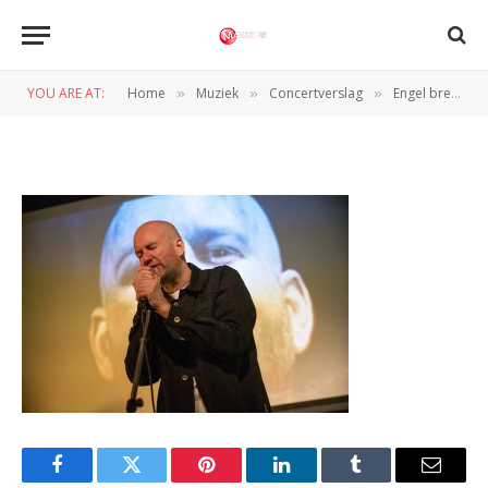
Engel_140324_Hoorn (5)
YOU ARE AT:
Home
Muziek
Concertverslag
Engel brengt chemie over naar publiek in Hoorn
»
»
»
BY
PETER VAN CAPPELLE
17 MAART 2025
Facebook
Twitter
Pinterest
LinkedIn
Tumblr
Email