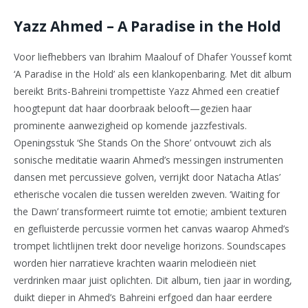
Yazz Ahmed – A Paradise in the Hold
Voor liefhebbers van Ibrahim Maalouf of Dhafer Youssef komt
‘A Paradise in the Hold’ als een klankopenbaring. Met dit album
bereikt Brits-Bahreini trompettiste Yazz Ahmed een creatief
hoogtepunt dat haar doorbraak belooft—gezien haar
prominente aanwezigheid op komende jazzfestivals.
Openingsstuk ‘She Stands On the Shore’ ontvouwt zich als
sonische meditatie waarin Ahmed’s messingen instrumenten
dansen met percussieve golven, verrijkt door Natacha Atlas’
etherische vocalen die tussen werelden zweven. ‘Waiting for
the Dawn’ transformeert ruimte tot emotie; ambient texturen
en gefluisterde percussie vormen het canvas waarop Ahmed’s
trompet lichtlijnen trekt door nevelige horizons. Soundscapes
worden hier narratieve krachten waarin melodieën niet
verdrinken maar juist oplichten. Dit album, tien jaar in wording,
duikt dieper in Ahmed’s Bahreini erfgoed dan haar eerdere