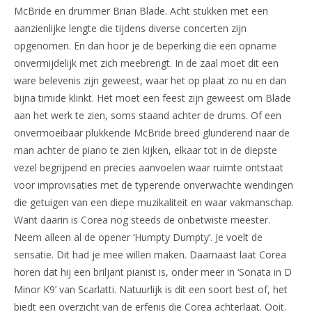
McBride en drummer Brian Blade. Acht stukken met een
aanzienlijke lengte die tijdens diverse concerten zijn
opgenomen. En dan hoor je de beperking die een opname
onvermijdelijk met zich meebrengt. In de zaal moet dit een
ware belevenis zijn geweest, waar het op plaat zo nu en dan
bijna timide klinkt. Het moet een feest zijn geweest om Blade
aan het werk te zien, soms staand achter de drums. Of een
onvermoeibaar plukkende McBride breed glunderend naar de
man achter de piano te zien kijken, elkaar tot in de diepste
vezel begrijpend en precies aanvoelen waar ruimte ontstaat
voor improvisaties met de typerende onverwachte wendingen
die getuigen van een diepe muzikaliteit en waar vakmanschap.
Want daarin is Corea nog steeds de onbetwiste meester.
Neem alleen al de opener ‘Humpty Dumpty’. Je voelt de
sensatie. Dit had je mee willen maken. Daarnaast laat Corea
horen dat hij een briljant pianist is, onder meer in ‘Sonata in D
Minor K9’ van Scarlatti. Natuurlijk is dit een soort best of, het
biedt een overzicht van de erfenis die Corea achterlaat. Ooit.