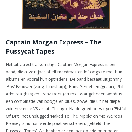
Captain Morgan Express – The
Pussycat Tapes
Het uit Utrecht afkomstige Captain Morgan Express is een
band, die al zo’n jaar of elf meedraait en lof oogstte met hun
albums en vooral hun optredens. De band bestaat uit Johnny
‘Boy’ Brouwer (zang, bluesharp), Hans Gerrietsen (gitaar), Phil
Admiraal (bas) en Frank Boot (drums). Wat geboden wordt is
een combinatie van boogie en blues, zowel die uit het diepe
zuiden van de VS als uit Chicago. Na de goed ontvangen ‘Fistful
Of Dirt’, het unplugged ‘Naked To The Nipple’ en ‘No Weirdos
Please’, is nu hun vierde plaat verschenen, getiteld ‘The
Pussycat Tapes’. We hebben er een jaar op drie op moeten