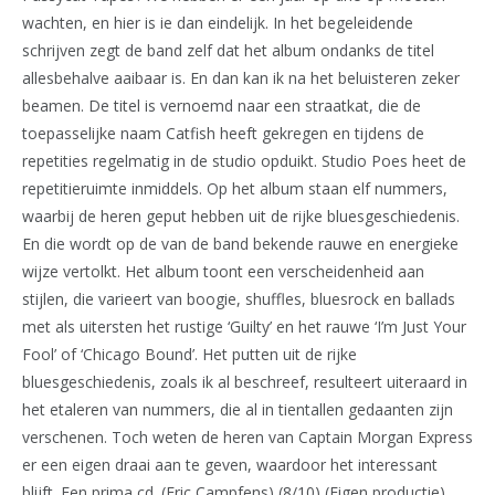
wachten, en hier is ie dan eindelijk. In het begeleidende
schrijven zegt de band zelf dat het album ondanks de titel
allesbehalve aaibaar is. En dan kan ik na het beluisteren zeker
beamen. De titel is vernoemd naar een straatkat, die de
toepasselijke naam Catfish heeft gekregen en tijdens de
repetities regelmatig in de studio opduikt. Studio Poes heet de
repetitieruimte inmiddels. Op het album staan elf nummers,
waarbij de heren geput hebben uit de rijke bluesgeschiedenis.
En die wordt op de van de band bekende rauwe en energieke
wijze vertolkt. Het album toont een verscheidenheid aan
stijlen, die varieert van boogie, shuffles, bluesrock en ballads
met als uitersten het rustige ‘Guilty’ en het rauwe ‘I’m Just Your
Fool’ of ‘Chicago Bound’. Het putten uit de rijke
bluesgeschiedenis, zoals ik al beschreef, resulteert uiteraard in
het etaleren van nummers, die al in tientallen gedaanten zijn
verschenen. Toch weten de heren van Captain Morgan Express
er een eigen draai aan te geven, waardoor het interessant
blijft. Een prima cd. (Eric Campfens) (8/10) (Eigen productie)