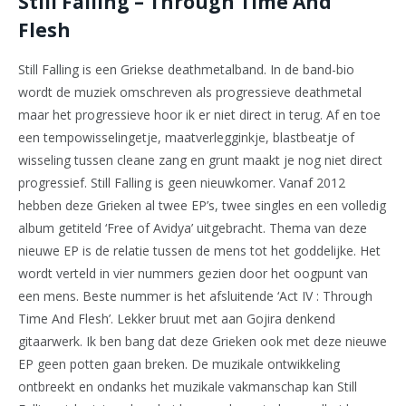
Still Falling – Through Time And
Flesh
Still Falling is een Griekse deathmetalband. In de band-bio
wordt de muziek omschreven als progressieve deathmetal
maar het progressieve hoor ik er niet direct in terug. Af en toe
een tempowisselingetje, maatverlegginkje, blastbeatje of
wisseling tussen cleane zang en grunt maakt je nog niet direct
progressief. Still Falling is geen nieuwkomer. Vanaf 2012
hebben deze Grieken al twee EP’s, twee singles en een volledig
album getiteld ‘Free of Avidya’ uitgebracht. Thema van deze
nieuwe EP is de relatie tussen de mens tot het goddelijke. Het
wordt verteld in vier nummers gezien door het oogpunt van
een mens. Beste nummer is het afsluitende ‘Act IV : Through
Time And Flesh’. Lekker bruut met aan Gojira denkend
gitaarwerk. Ik ben bang dat deze Grieken ook met deze nieuwe
EP geen potten gaan breken. De muzikale ontwikkeling
ontbreekt en ondanks het muzikale vakmanschap kan Still