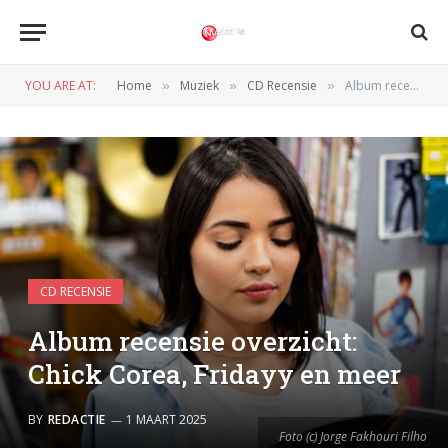
YOU ARE AT:
Home
Muziek
CD Recensie
Album recensie overzicht: Chick Corea, Fridayy en meer
»
»
»
CD RECENSIE
Album recensie overzicht:
Chick Corea, Fridayy en meer
BY
REDACTIE
1 MAART 2025
Foto (c) Jorge Fakhouri Filho