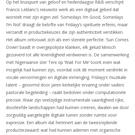
Op het kruispunt van geloof en hedendaagse R&B verschijnt
Francis Leblanc’s nieuwste werk als een digitaal gebed dat
worstelt met zijn eigen ziel. ‘Somedays I’m Good, Somedays
I’m Not’ draagt de belofte van Fridayy’s spirituele erfenis, maar
verzandt in productiekeuzes die zijn authenticiteit verstikken.
Het album ontvouwt zich als een steriele perfectie. ‘Sun Comes
Down’ baadt in overgepolijste klanken, elk geluid klinisch
gezuiverd tot alle levendigheid verdwenen is. De samenwerking
met Nigeriaanse ster Teni op ‘Wait For Me’ toont even wat
mogelijk had kunnen zijn, voordat ook dit moment verdrinkt in
vocale vervormingen en digitale inmenging. Fridayy’s muzikale
talent – gevormd door jaren kerkelijke ervaring onder vaders
pastorale begeleiding – raakt bedolven onder computationele
precisie. Waar zijn veelzijdige instrumentale vaardigheid rijke,
doorleefde landschappen had kunnen creëren, dwalen we door
zorgvuldig aangelegde digitale tuinen zonder ruimte voor
expressie. Een album dat herinnert aan de tweesnijdende
productiezwaard: wat had kunnen ademen met organische